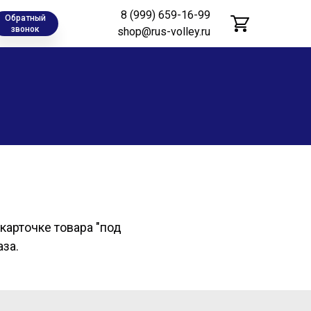
8 (999) 659-16-99
Обратный
звонок
shop@rus-volley.ru
карточке товара "под
аза.